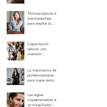
Técnicas básicas de
automaquillaje
para resaltar tu
belleza natural
Capacitación
laboral: una
inversión
estratégica para el
futuro de las
empresas
La importancia de
profesionalizarse
para lograr éxito
laboral
Las reglas
inquebrantables de
un maquillador