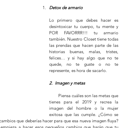
Detox de armario
Lo primero que debes hacer es 
desintoxicar tu cuerpo, tu mente y 
POR FAVORRR!!! tu armario 
también. Nuestro Closet tiene todas 
las prendas que hacen parte de las 
historias buenas, malas, tristes, 
felices… y si hay algo que no te 
quede, no te guste o no te 
represente, es hora de sacarlo.
2.  Imagen y metas
        Piensa cuáles son las metas que 
tienes para el 2019 y recrea la 
imagen del hombre o la mujer 
exitosa que las cumple. ¿Cómo se 
 cambios que deberías hacer para que esa nueva imagen fluya? 
, empieza a hacer esos pequeños cambios que harán que tu 