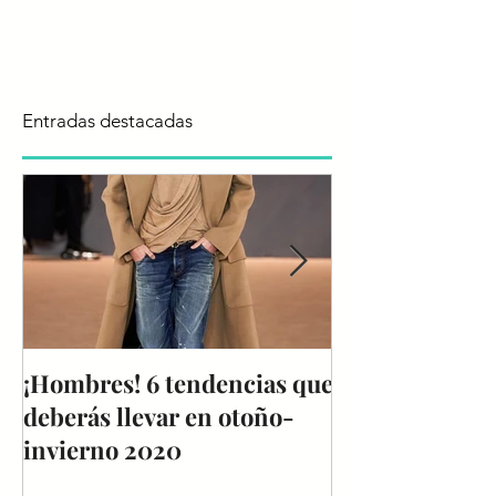
Entradas destacadas
¡Hombres! 6 tendencias que
Reporte de Te
deberás llevar en otoño-
Colombiamoda
invierno 2020