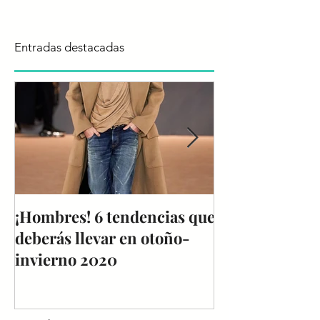
Entradas destacadas
¡Hombres! 6 tendencias que
Reporte de Te
deberás llevar en otoño-
Colombiamoda
invierno 2020