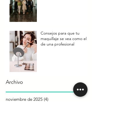
Consejos para que tu
maquillaje se vea como el
de una profesional
Archivo
noviembre de 2025
(4)
4 entradas
septiembre de 2025
(5)
5 entradas
mayo de 2023
(7)
7 entradas
agosto de 2022
(1)
1 entrada
julio de 2022
(1)
1 entrada