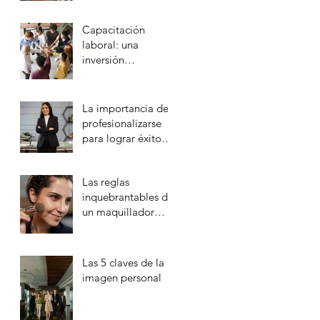
Capacitación
laboral: una
inversión
estratégica para el
futuro de las
empresas
La importancia de
profesionalizarse
para lograr éxito
laboral
Las reglas
inquebrantables de
un maquillador
profesional
Las 5 claves de la
imagen personal