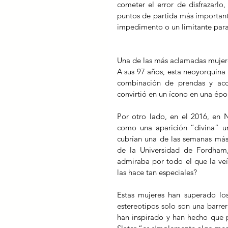
cometer el error de disfrazarl
puntos de partida más importante
impedimento o un limitante para 
Una de las más aclamadas mujeres 
A sus 97 años, esta neoyorquina 
combinación de prendas y acces
convirtió en un ícono en una épo
Por otro lado, en el 2016, en N
como una aparición “divina” u
cubrían una de las semanas más i
de la Universidad de Fordham
admiraba por todo el que la veía
las hace tan especiales?
Estas mujeres han superado los
estereotipos solo son una barrer
han inspirado y han hecho que 