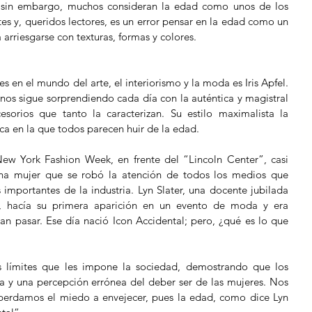
o, sin embargo, muchos consideran la edad como unos de los 
s y, queridos lectores, es un error pensar en la edad como un 
arriesgarse con texturas, formas y colores.
en el mundo del arte, el interiorismo y la moda es Iris Apfel. 
nos sigue sorprendiendo cada día con la auténtica y magistral 
orios que tanto la caracterizan. Su estilo maximalista la 
ca en la que todos parecen huir de la edad.
ew York Fashion Week, en frente del “Lincoln Center”, casi 
na mujer que se robó la atención de todos los medios que 
mportantes de la industria. Lyn Slater, una docente jubilada 
, hacía su primera aparición en un evento de moda y era 
n pasar. Ese día nació Icon Accidental; pero, ¿qué es lo que 
 límites que les impone la sociedad, demostrando que los 
a y una percepción errónea del deber ser de las mujeres. Nos 
perdamos el miedo a envejecer, pues la edad, como dice Lyn 